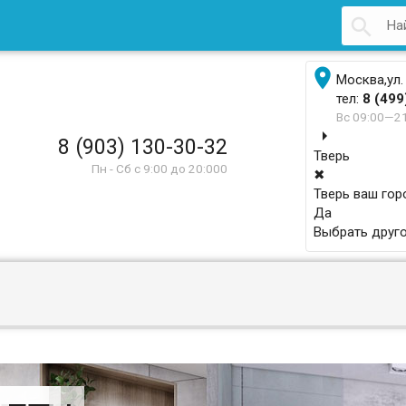


Москва,ул.
тел:
8 (499
Вс 09:00—2
arrow_right
8 (903) 130-30-32
Тверь
Пн - Сб с 9:00 до 20:000
✖
Тверь ваш гор
Да
Выбрать друго