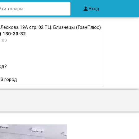

Вход
 Лескова 19А стр. 02 ТЦ. Близнецы (ГранПлюс)
) 130-30-32
1:00
од?
й город