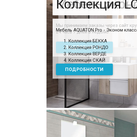
Мебель АКВ
Мебель экон
Коллекция L
Мы принимаем заказы через сайт кр
Мебель AQUATON Pro - Эконом класс
24 часа 7 дней в неделю.
Коллекция БЕККА
Коллекция РОНДО
Коллекция ВЕРДЕ
Коллекция СКАЙ