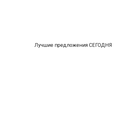
АКВАТОН Римини 100
АКВАТОН Ам
50 290
13 851
₽
₽
В наличии
В наличии


Ширина 99.7 см
Высота 50 см
Глубина 44.5 см
Лучшие предложения СЕГОДНЯ
Модель Акватон - ЛОФТ
Модель Акв
ФАБРИК 80 с
ФАБРИК 65 