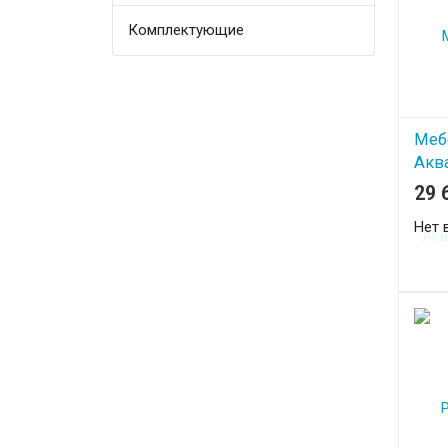
Комплектующие
Меб
Акв
75
29 
Нет 