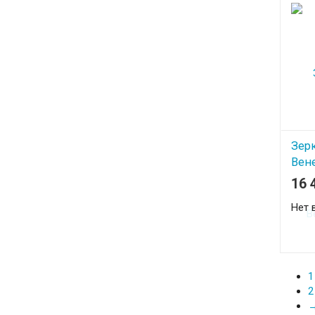
Зер
Вен
16 
Нет 
1
2