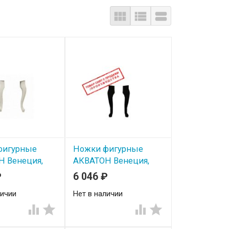



фигурные
Ножки фигурные
 Венеция,
АКВАТОН Венеция,
черные
₽
6 046
₽
личии
Нет в наличии



