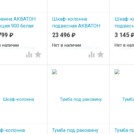
овина АКВАТОН
Шкаф-колонна
Шкаф-к
ция 900 белая
подвесная АКВАТОН
подвес
Венеция правая
Венеция
799
₽
23 496
₽
3 145
чёрный глянец
в наличии
Нет в наличии
Нет в на




ф-колонна
Тумба под раковину
Тумба п