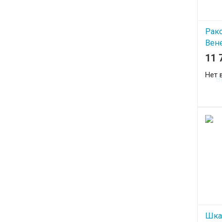
Рак
Вене
11 
Нет 
Шка