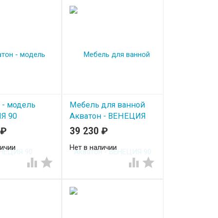
 - модель
Мебель для ванной
Я 90
Акватон - ВЕНЕЦИЯ
90
₽
39 230
₽
личии
Нет в наличии



