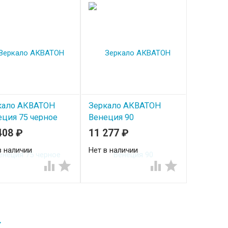
кало АКВАТОН
Зеркало АКВАТОН
еция 75 черное
Венеция 90
408
₽
11 277
₽
в наличии
Нет в наличии




→