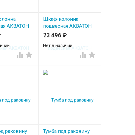
олонна
Шкаф-колонна
ная АКВАТОН
подвесная АКВАТОН
 левая
Венеция левая
₽
23 496
₽
чёрный глянец
личии
Нет в наличии




од раковину
Тумба под раковину