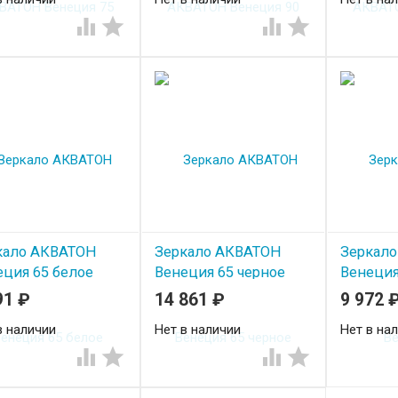




кало АКВАТОН
Зеркало АКВАТОН
Зеркал
еция 65 белое
Венеция 65 черное
Венеция
91
₽
14 861
₽
9 972
в наличии
Нет в наличии
Нет в на



