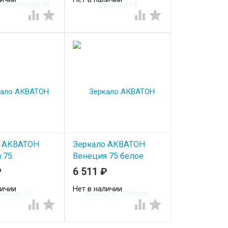




о АКВАТОН
Зеркало АКВАТОН
 75
Венеция 75 белое
₽
6 511
₽
личии
Нет в наличии



