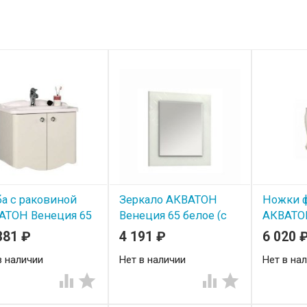
а с раковиной
Зеркало АКВАТОН
Ножки 
АТОН Венеция 65
Венеция 65 белое (с
АКВАТОН
итрины)
витрины)
белые
381
₽
4 191
₽
6 020
в наличии
Нет в наличии
Нет в на



