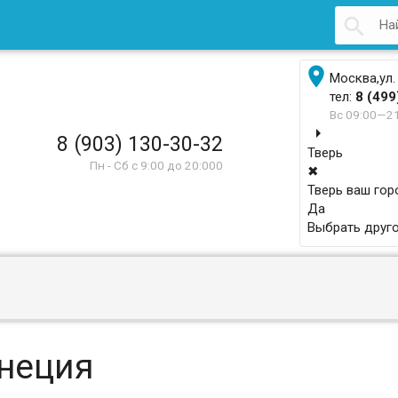


Москва,ул.
тел:
8 (499
Вс 09:00—2
arrow_right
8 (903) 130-30-32
Тверь
Пн - Сб с 9:00 до 20:000
✖
Тверь ваш гор
Да
Выбрать друго
неция