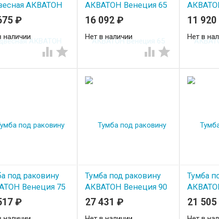
весная АКВАТОН
АКВАТОН Венеция 65
АКВАТО
еция правая
черный 
675
₽
16 092
₽
11 920
в наличии
Нет в наличии
Нет в на




ба под раковину
Тумба под раковину
Тумба п
АТОН Венеция 75
АКВАТОН Венеция 90
АКВАТО
ный глянец
черный 
517
₽
27 431
₽
21 505
в наличии
Нет в наличии
Нет в на