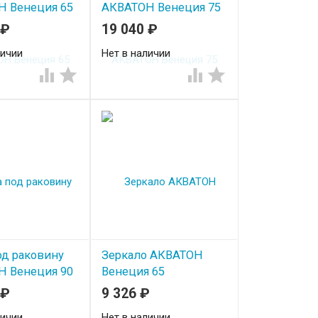
Н Венеция 65
АКВАТОН Венеция 75
глянец
₽
19 040
₽
личии
Нет в наличии




од раковину
Зеркало АКВАТОН
Н Венеция 90
Венеция 65
глянец
₽
9 326
₽
личии
Нет в наличии