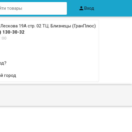

Вход
 Лескова 19А стр. 02 ТЦ. Близнецы (ГранПлюс)
) 130-30-32
1:00
од?
й город