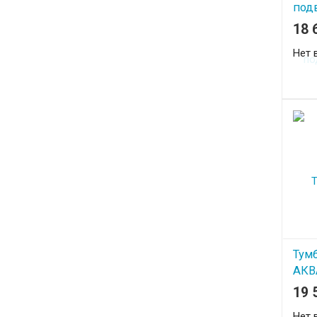
под
Вен
18 
Нет 
Тум
АКВ
чер
19 
Нет 