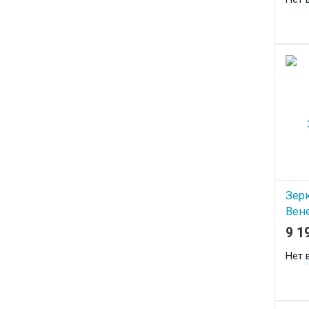
Зер
Вен
9 1
Нет 